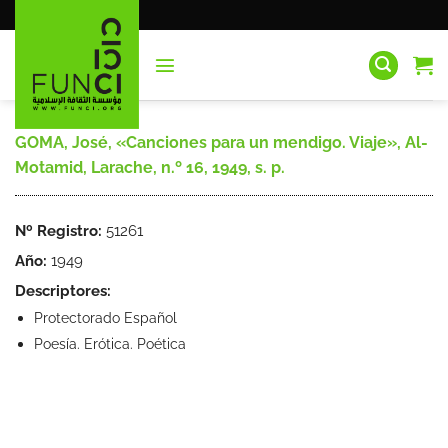
Saltar
al
contenido
GOMA, José, «Canciones para un mendigo. Viaje», Al-
Motamid, Larache, n.º 16, 1949, s. p.
Nº Registro:
51261
Año:
1949
Descriptores:
Protectorado Español
Poesía. Erótica. Poética