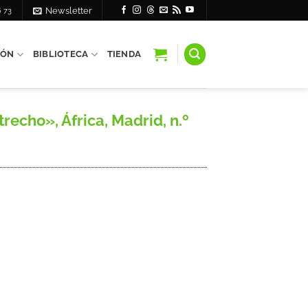
6 73
Newsletter
IÓN
BIBLIOTECA
TIENDA
echo», África, Madrid, n.º