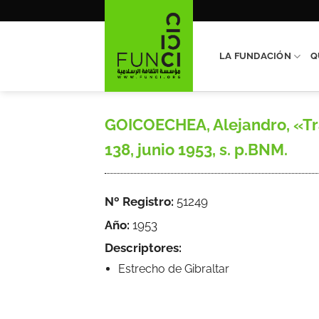
Saltar
al
contenido
LA FUNDACIÓN
Q
GOICOECHEA, Alejandro, «Tra
138, junio 1953, s. p.BNM.
Nº Registro:
51249
Año:
1953
Descriptores:
Estrecho de Gibraltar