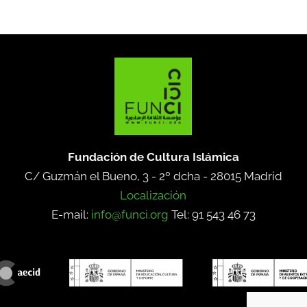
Fundación de Cultura Islámica
C/ Guzmán el Bueno, 3 - 2º dcha -
28015 Madrid
Localización
E-mail:
info@funci.org
Tel: 91 543 46 73