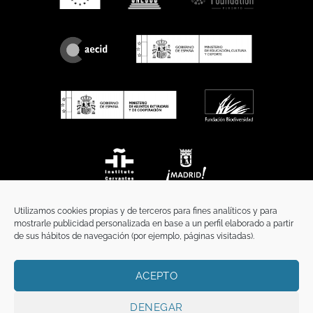
Utilizamos cookies propias y de terceros para fines analíticos y para
mostrarle publicidad personalizada en base a un perfil elaborado a partir
de sus hábitos de navegación (por ejemplo, páginas visitadas).
ACEPTO
INICIO
COMUNICACIÓN
CONTACTO
AVISO LEGAL
POLÍTICA DE PRIVACIDAD
POLÍTICA DE COOKIES
TÉRMINOS Y CONDICIONES
DENEGAR