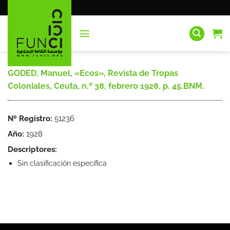
Saltar
al
contenido
GODED, Manuel, «Ecos», Revista de Tropas
Coloniales, Ceuta, n.º 38, febrero 1928, p. 45.BNM.
Nº Registro:
51236
Año:
1928
Descriptores:
Sin clasificación específica