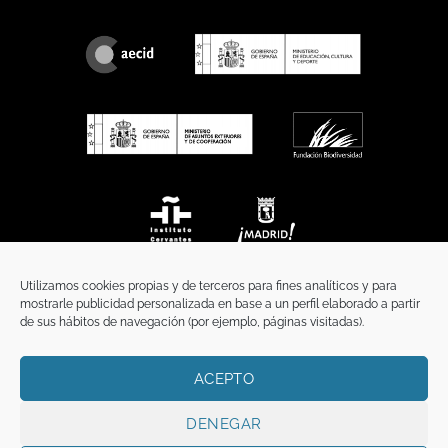
Utilizamos cookies propias y de terceros para fines analíticos y para
mostrarle publicidad personalizada en base a un perfil elaborado a partir
de sus hábitos de navegación (por ejemplo, páginas visitadas).
ACEPTO
INICIO
COMUNICACIÓN
CONTACTO
AVISO LEGAL
POLÍTICA DE PRIVACIDAD
POLÍTICA DE COOKIES
TÉRMINOS Y CONDICIONES
DENEGAR
Copyright 2026 ©
Funci
FUNCI es titular de los derechos de propiedad