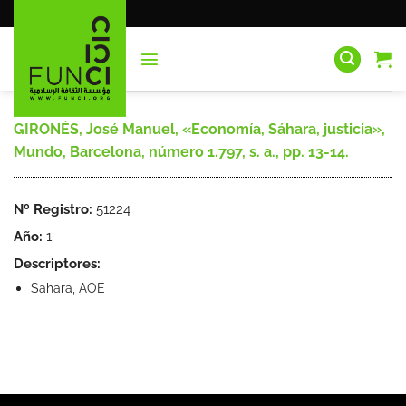
Saltar
al
contenido
GIRONÉS, José Manuel, «Economía, Sáhara, justicia»,
Mundo, Barcelona, número 1.797, s. a., pp. 13-14.
Nº Registro:
51224
Año:
1
Descriptores:
Sahara, AOE