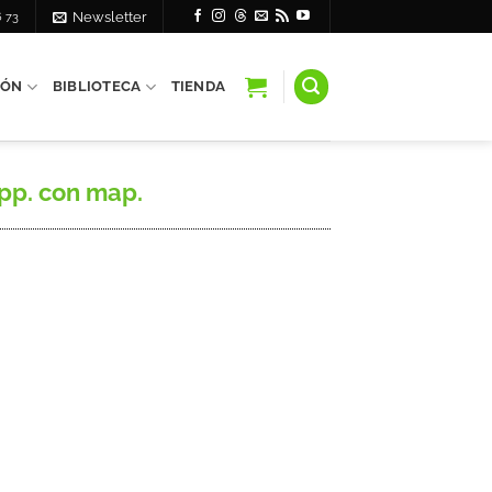
6 73
Newsletter
IÓN
BIBLIOTECA
TIENDA
6 pp. con map.