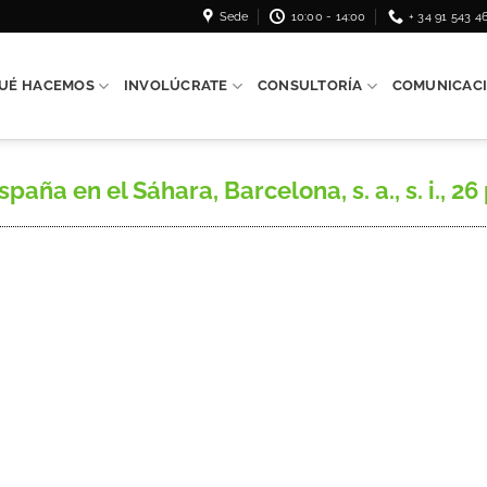
Sede
10:00 - 14:00
+ 34 91 543 4
UÉ HACEMOS
INVOLÚCRATE
CONSULTORÍA
COMUNICAC
spaña en el Sáhara, Barcelona, s. a., s. i., 2