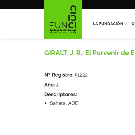
Saltar
al
contenido
LA FUNDACIÓN
Q
GIRALT, J. R., El Porvenir de E
Nº Registro:
51222
Año:
1
Descriptores:
Sahara, AOE