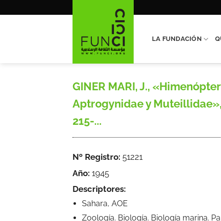
Saltar
al
contenido
LA FUNDACIÓN
Q
GINER MARI, J., «Himenópter
Aptrogynidae y Muteillidae», 
215-...
Nº Registro:
51221
Año:
1945
Descriptores:
Sahara, AOE
Zoología. Biología. Biología marina. P