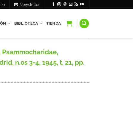
6 73
Newsletter
IÓN
BIBLIOTECA
TIENDA
e, Psammocharidae,
, n.os 3-4, 1945, t. 21, pp.