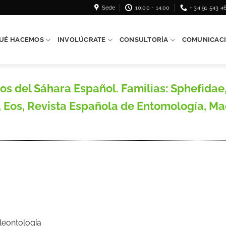
Sede
10:00 - 14:00
+ 34 91 543 4
UÉ HACEMOS
INVOLÚCRATE
CONSULTORÍA
COMUNICAC
os del Sáhara Español. Familias: Sphefida
Eos, Revista Española de Entomología, Madrid
aleontología