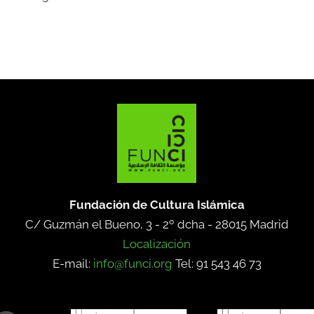
Fundación de Cultura Islámica
C/ Guzmán el Bueno, 3 - 2º dcha -
28015 Madrid
Localización
E-mail:
info@funci.org
Tel: 91 543 46 73