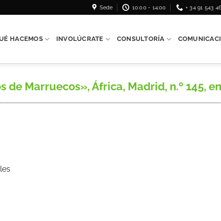
Sede
10:00 - 14:00
+ 34 91 543 4
UÉ HACEMOS
INVOLÚCRATE
CONSULTORÍA
COMUNICAC
de Marruecos», África, Madrid, n.º 145, ene
les