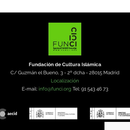
Fundación de Cultura Islámica
C/ Guzmán el Bueno, 3 - 2º dcha -
28015 Madrid
Localización
E-mail:
info@funci.org
Tel: 91 543 46 73