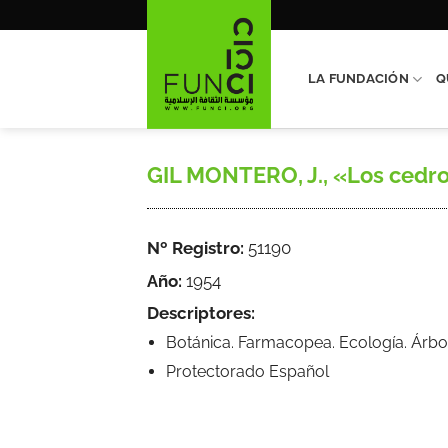
Saltar
al
contenido
LA FUNDACIÓN
Q
GIL MONTERO, J., «Los cedros 
Nº Registro:
51190
Año:
1954
Descriptores:
Botánica. Farmacopea. Ecología. Árbo
Protectorado Español