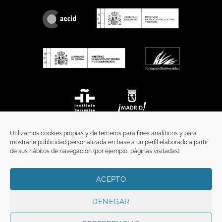
Utilizamos cookies propias y de terceros para fines analíticos y para
mostrarle publicidad personalizada en base a un perfil elaborado a partir
de sus hábitos de navegación (por ejemplo, páginas visitadas).
ACEPTO
INICIO
COMUNICACIÓN
CONTACTO
AVISO LEGAL
POLÍTICA DE PRIVACIDAD
POLÍTICA DE COOKIES
TÉRMINOS Y CONDICIONES
DENEGAR
Copyright 2026 ©
Funci
FUNCI es titular de los derechos de propiedad