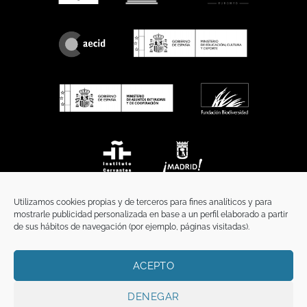
Utilizamos cookies propias y de terceros para fines analíticos y para
mostrarle publicidad personalizada en base a un perfil elaborado a partir
de sus hábitos de navegación (por ejemplo, páginas visitadas).
ACEPTO
INICIO
COMUNICACIÓN
CONTACTO
AVISO LEGAL
POLÍTICA DE PRIVACIDAD
POLÍTICA DE COOKIES
TÉRMINOS Y CONDICIONES
DENEGAR