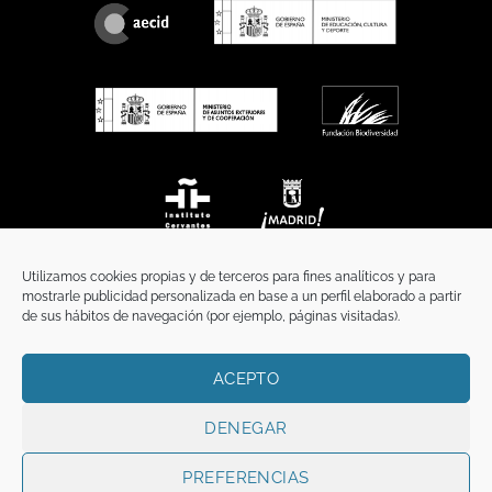
Utilizamos cookies propias y de terceros para fines analíticos y para
mostrarle publicidad personalizada en base a un perfil elaborado a partir
de sus hábitos de navegación (por ejemplo, páginas visitadas).
ACEPTO
INICIO
COMUNICACIÓN
CONTACTO
AVISO LEGAL
POLÍTICA DE PRIVACIDAD
POLÍTICA DE COOKIES
TÉRMINOS Y CONDICIONES
DENEGAR
Copyright 2026 ©
Funci
FUNCI es titular de los derechos de propiedad
intelectual e industrial de este sitio web, y es también titular o tiene la
PREFERENCIAS