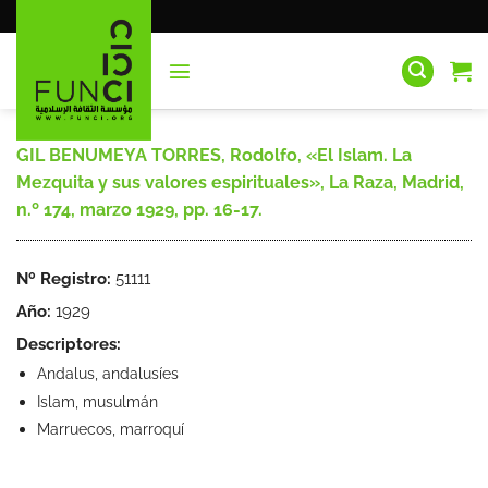
Saltar
al
contenido
GIL BENUMEYA TORRES, Rodolfo, «El Islam. La
Mezquita y sus valores espirituales», La Raza, Madrid,
n.º 174, marzo 1929, pp. 16-17.
Nº Registro:
51111
Año:
1929
Descriptores:
Andalus, andalusíes
Islam, musulmán
Marruecos, marroquí