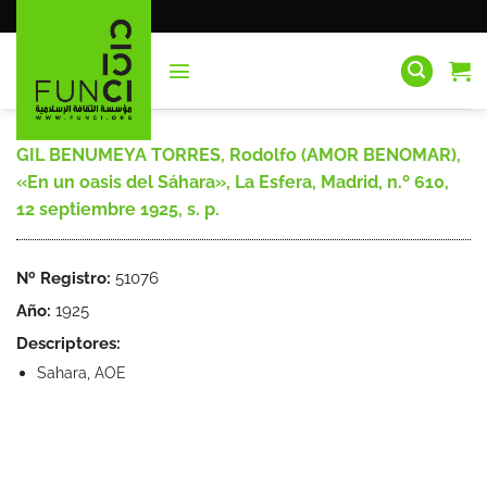
Saltar
al
contenido
GIL BENUMEYA TORRES, Rodolfo (AMOR BENOMAR),
«En un oasis del Sáhara», La Esfera, Madrid, n.º 610,
12 septiembre 1925, s. p.
Nº Registro:
51076
Año:
1925
Descriptores:
Sahara, AOE