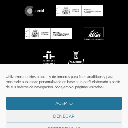
Utilizamos cookies propias y de terceros para fines analíticos y para
mostrarle publicidad personalizada en base a un perfil elaborado a partir
de sus hábitos de navegación (por ejemplo, páginas visitadas).
ACEPTO
INICIO
COMUNICACIÓN
CONTACTO
AVISO LEGAL
POLÍTICA DE PRIVACIDAD
POLÍTICA DE COOKIES
TÉRMINOS Y CONDICIONES
DENEGAR
Copyright 2026 ©
Funci
FUNCI es titular de los derechos de propiedad