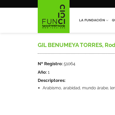
Saltar
al
contenido
LA FUNDACIÓN
Q
GIL BENUMEYA TORRES, Rodolf
Nº Registro:
51064
Año:
1
Descriptores:
Arabismo, arabidad, mundo árabe, leng