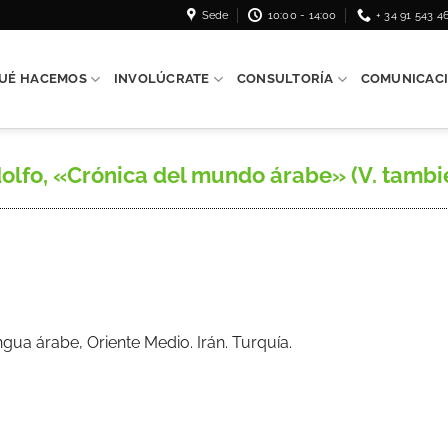
Sede
10:00 - 14:00
+ 34 91 543 4
UÉ HACEMOS
INVOLÚCRATE
CONSULTORÍA
COMUNICAC
o, «Crónica del mundo árabe» (V. también 
ua árabe, Oriente Medio. Irán. Turquía.