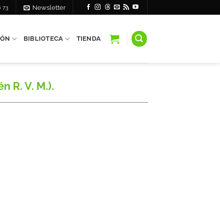
6 73
Newsletter
IÓN
BIBLIOTECA
TIENDA
R. V. M.).