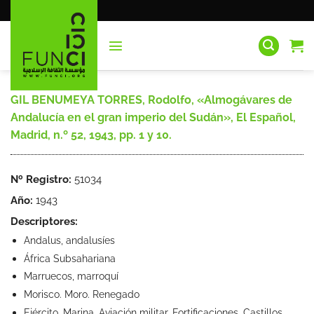
Saltar
al
contenido
GIL BENUMEYA TORRES, Rodolfo, «Almogávares de
Andalucía en el gran imperio del Sudán», El Español,
Madrid, n.º 52, 1943, pp. 1 y 10.
Nº Registro:
51034
Año:
1943
Descriptores:
Andalus, andalusíes
África Subsahariana
Marruecos, marroquí
Morisco. Moro. Renegado
Ejército, Marina, Aviación militar, Fortificaciones, Castillos.