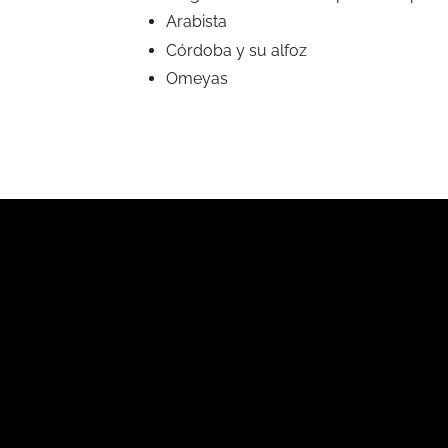
Arabista
Córdoba y su alfoz
Omeyas