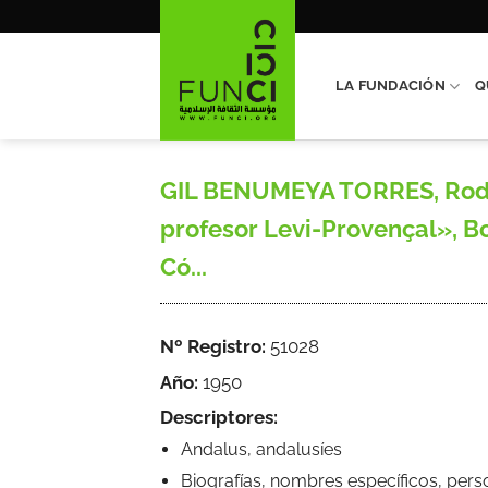
Saltar
al
contenido
LA FUNDACIÓN
Q
GIL BENUMEYA TORRES, Rodolf
profesor Levi-Provençal», Bo
Có...
Nº Registro:
51028
Año:
1950
Descriptores:
Andalus, andalusíes
Biografías, nombres específicos, pers