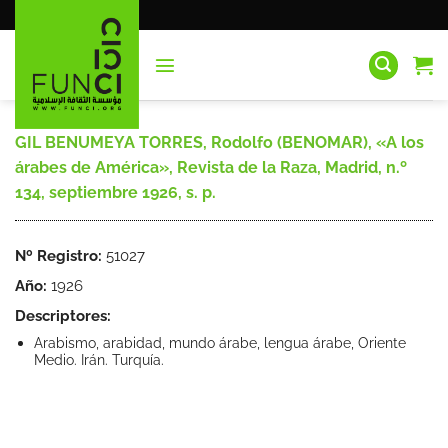
Saltar
al
contenido
GIL BENUMEYA TORRES, Rodolfo (BENOMAR), «A los
árabes de América», Revista de la Raza, Madrid, n.º
134, septiembre 1926, s. p.
Nº Registro:
51027
Año:
1926
Descriptores:
Arabismo, arabidad, mundo árabe, lengua árabe, Oriente
Medio. Irán. Turquía.