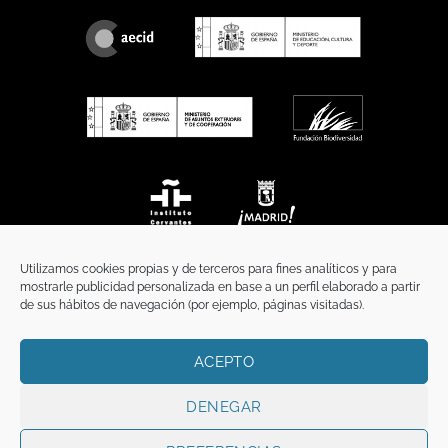
Utilizamos cookies propias y de terceros para fines analíticos y para
mostrarle publicidad personalizada en base a un perfil elaborado a partir
de sus hábitos de navegación (por ejemplo, páginas visitadas).
ACEPTO
INICIO
COMUNICACIÓN
CONTACTO
AVISO LEGAL
POLÍTICA DE PRIVACIDAD
POLÍTICA DE COOKIES
TÉRMINOS Y CONDICIONES
DENEGAR
Copyright 2026 ©
Funci
FUNCI es titular de los derechos de propiedad