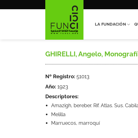
Saltar
al
contenido
LA FUNDACIÓN
Q
GHIRELLI, Angelo, Monografía
Nº Registro:
51013
Año:
1923
Descriptores:
Amazigh, bereber. Rif. Atlas. Sus. Cab
Melilla
Marruecos, marroquí