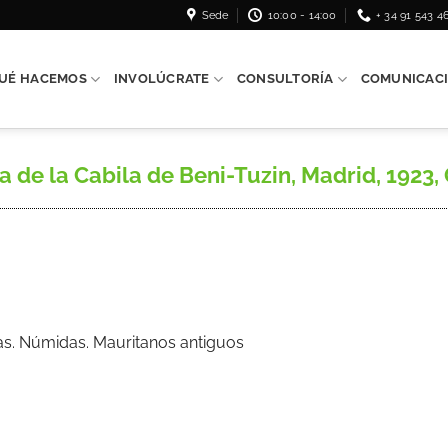
Sede
10:00 - 14:00
+ 34 91 543 4
UÉ HACEMOS
INVOLÚCRATE
CONSULTORÍA
COMUNICAC
 de la Cabila de Beni-Tuzin, Madrid, 1923, 
ilas. Númidas. Mauritanos antiguos