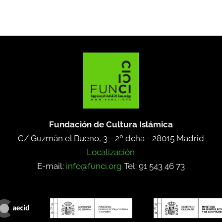
Fundación de Cultura Islámica
C/ Guzmán el Bueno, 3 - 2º dcha -
28015 Madrid
Localización
E-mail:
info@funci.org
Tel: 91 543 46 73