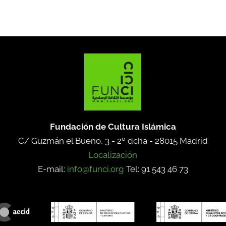
Fundación de Cultura Islámica
C/ Guzmán el Bueno, 3 - 2º dcha -
28015 Madrid
Localización
E-mail:
info@funci.org
Tel: 91 543 46 73