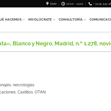
Sede
10:00 - 14:00
+ 34 91 543 4
UÉ HACEMOS
INVOLÚCRATE
CONSULTORÍA
COMUNICAC
», Blanco y Negro, Madrid, n.º 1.278, novie
onajes, necrologías
ficaciones, Castillos. OTAN.