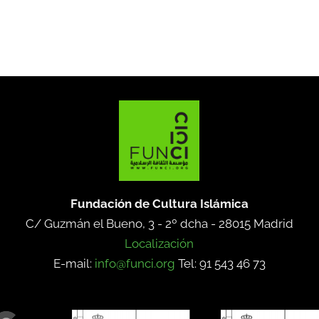
Fundación de Cultura Islámica
C/ Guzmán el Bueno, 3 - 2º dcha -
28015 Madrid
Localización
E-mail:
info@funci.org
Tel: 91 543 46 73