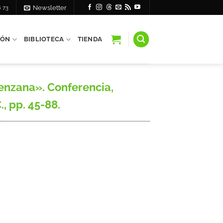
6 73
Newsletter
IÓN
BIBLIOTECA
TIENDA
renzana». Conferencia,
., pp. 45-88.