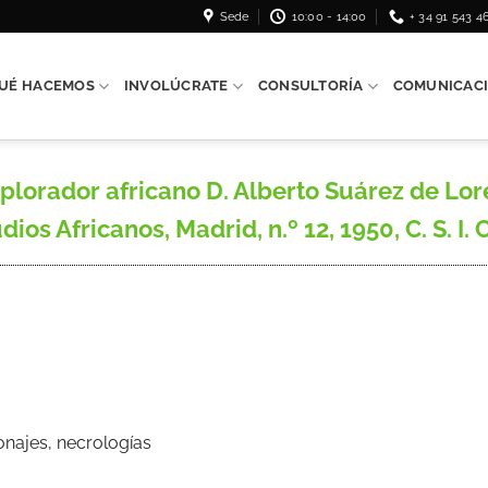
Sede
10:00 - 14:00
+ 34 91 543 4
UÉ HACEMOS
INVOLÚCRATE
CONSULTORÍA
COMUNICAC
plorador africano D. Alberto Suárez de Lo
ios Africanos, Madrid, n.º 12, 1950, C. S. I. C
onajes, necrologías