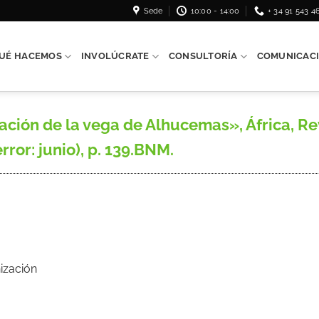
Sede
10:00 - 14:00
+ 34 91 543 4
UÉ HACEMOS
INVOLÚCRATE
CONSULTORÍA
COMUNICAC
ción de la vega de Alhucemas», África, Rev
error: junio), p. 139.BNM.
ización