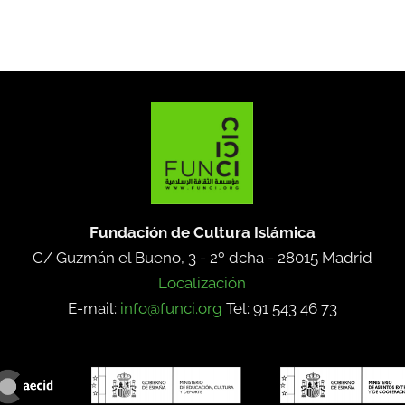
Fundación de Cultura Islámica
C/ Guzmán el Bueno, 3 - 2º dcha -
28015 Madrid
Localización
E-mail:
info@funci.org
Tel: 91 543 46 73