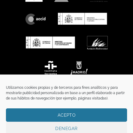
Utilizamos cookies propias y de terceros para fines analíticos y para
mostrarle publicidad personalizada en base a un perfil elaborado a partir
de sus hábitos de navegación (por ejemplo, páginas visitadas).
ACEPTO
INICIO
COMUNICACIÓN
CONTACTO
AVISO LEGAL
POLÍTICA DE PRIVACIDAD
POLÍTICA DE COOKIES
TÉRMINOS Y CONDICIONES
DENEGAR