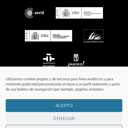
Utilizamos cookies propias y de terceros para fines analíticos y para
mostrarle publicidad personalizada en base a un perfil elaborado a partir
de sus hábitos de navegación (por ejemplo, páginas visitadas).
ACEPTO
INICIO
COMUNICACIÓN
CONTACTO
AVISO LEGAL
POLÍTICA DE PRIVACIDAD
POLÍTICA DE COOKIES
TÉRMINOS Y CONDICIONES
DENEGAR
Copyright 2026 ©
Funci
FUNCI es titular de los derechos de propiedad