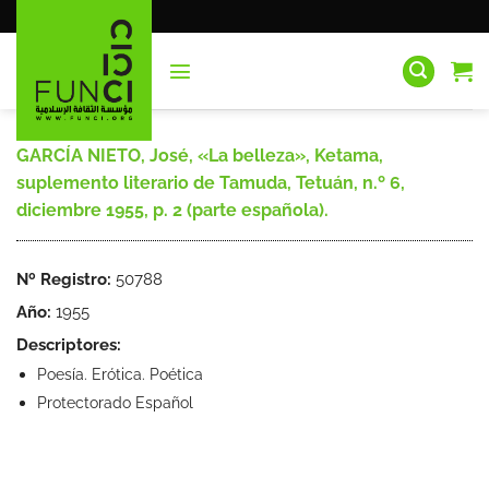
Saltar
al
contenido
GARCÍA NIETO, José, «La belleza», Ketama,
suplemento literario de Tamuda, Tetuán, n.º 6,
diciembre 1955, p. 2 (parte española).
Nº Registro:
50788
Año:
1955
Descriptores:
Poesía. Erótica. Poética
Protectorado Español