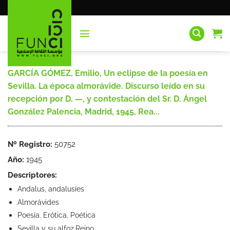
Saltar
al
contenido
GARCÍA GÓMEZ, Emilio, Un eclipse de la poesía en
Sevilla. La época almorávide. Discurso leído en su
recepción por D. —, y contestación del Sr. D. Ángel
González Palencia, Madrid, 1945, Rea...
Nº Registro:
50752
Año:
1945
Descriptores:
Andalus, andalusíes
Almorávides
Poesía. Erótica. Poética
Sevilla y su alfoz.Reino