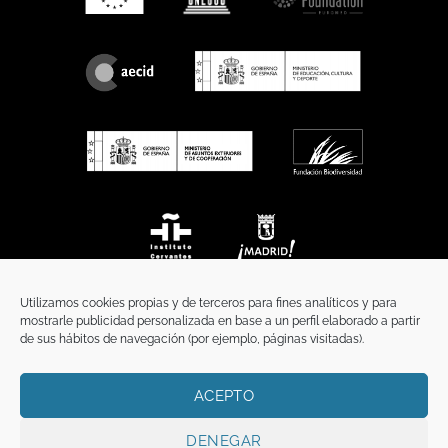
Utilizamos cookies propias y de terceros para fines analíticos y para
mostrarle publicidad personalizada en base a un perfil elaborado a partir
de sus hábitos de navegación (por ejemplo, páginas visitadas).
ACEPTO
INICIO
COMUNICACIÓN
CONTACTO
AVISO LEGAL
POLÍTICA DE PRIVACIDAD
POLÍTICA DE COOKIES
TÉRMINOS Y CONDICIONES
DENEGAR