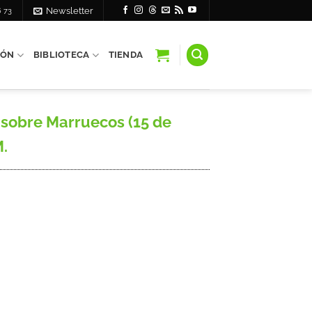
6 73
Newsletter
IÓN
BIBLIOTECA
TIENDA
 sobre Marruecos (15 de
M.