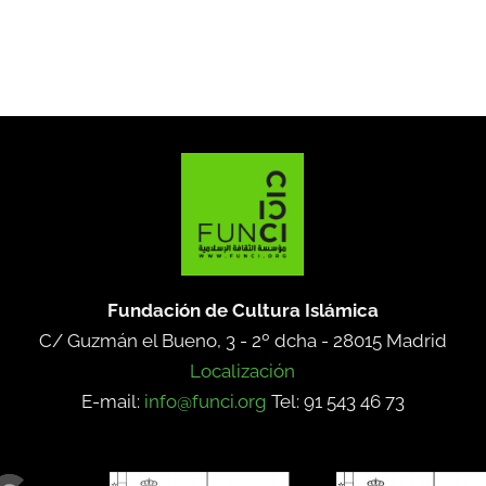
Fundación de Cultura Islámica
C/ Guzmán el Bueno, 3 - 2º dcha -
28015 Madrid
Localización
E-mail:
info@funci.org
Tel: 91 543 46 73