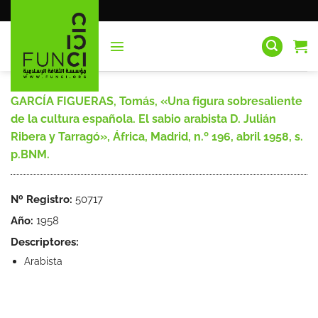
Saltar
al
contenido
GARCÍA FIGUERAS, Tomás, «Una figura sobresaliente
de la cultura española. El sabio arabista D. Julián
Ribera y Tarragó», África, Madrid, n.º 196, abril 1958, s.
p.BNM.
Nº Registro:
50717
Año:
1958
Descriptores:
Arabista