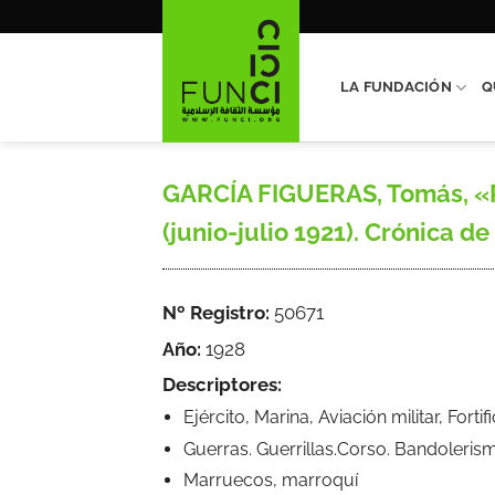
Saltar
al
contenido
LA FUNDACIÓN
Q
GARCÍA FIGUERAS, Tomás, «P
(junio-julio 1921). Crónica de
Nº Registro:
50671
Año:
1928
Descriptores:
Ejército, Marina, Aviación militar, Forti
Guerras. Guerrillas.Corso. Bandoleris
Marruecos, marroquí