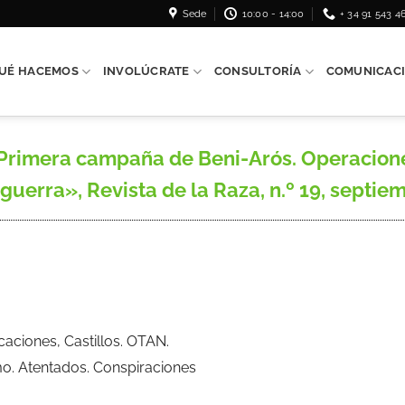
Sede
10:00 - 14:00
+ 34 91 543 4
UÉ HACEMOS
INVOLÚCRATE
CONSULTORÍA
COMUNICAC
rimera campaña de Beni-Arós. Operacione
 guerra», Revista de la Raza, n.º 19, septiemb
ficaciones, Castillos. OTAN.
mo. Atentados. Conspiraciones