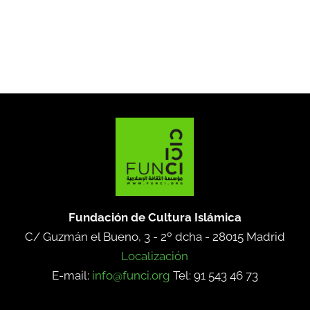
Fundación de Cultura Islámica
C/ Guzmán el Bueno, 3 - 2º dcha -
28015 Madrid
Localización
E-mail:
info@funci.org
Tel: 91 543 46 73