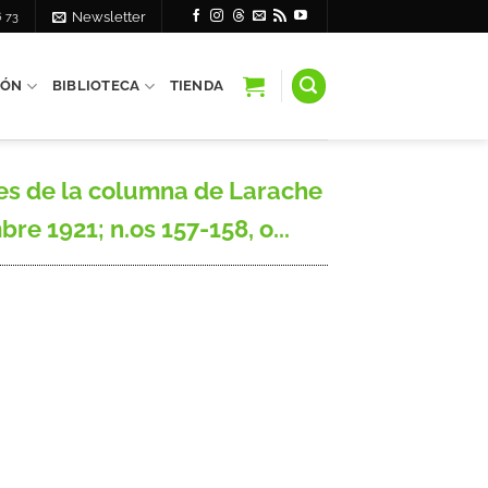
6 73
Newsletter
IÓN
BIBLIOTECA
TIENDA
s de la columna de Larache
re 1921; n.os 157-158, o...