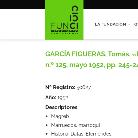
Saltar
al
contenido
LA FUNDACIÓN
Q
GARCÍA FIGUERAS, Tomás, «El
n.º 125, mayo 1952, pp. 245-
Nº Registro:
50627
Año:
1952
Descriptores:
Magreb
Marruecos, marroquí
Historia. Datas. Efemérides