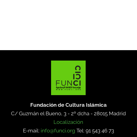
Fundación de Cultura Islámica
C/ Guzmán el Bueno, 3 - 2º dcha -
28015 Madrid
Localización
E-mail:
info@funci.org
Tel: 91 543 46 73