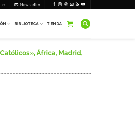
6 73
Newsletter
IÓN
BIBLIOTECA
TIENDA
atólicos», África, Madrid,