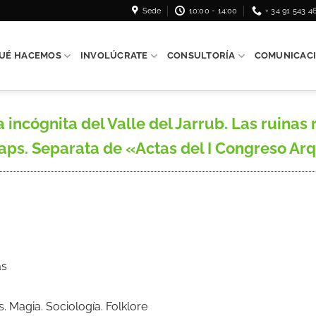
Sede
10:00 - 14:00
+ 34 91 543 4
UÉ HACEMOS
INVOLÚCRATE
CONSULTORÍA
COMUNICAC
ncógnita del Valle del Jarrub. Las ruinas 
 2 maps. Separata de «Actas del I Congreso A
as
s. Magia. Sociología. Folklore