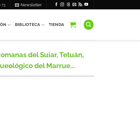
6 73
Newsletter
IÓN
BIBLIOTECA
TIENDA
romanas del Suiar, Tetuán,
rqueológico del Marrue...