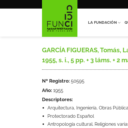
Saltar
al
contenido
LA FUNDACIÓN
Q
GARCÍA FIGUERAS, Tomás, La i
1955, s. i., 5 pp. + 3 láms. +
Nº Registro:
50595
Año:
1955
Descriptores:
Arquitectura, Ingeniería, Obras Públic
Protectorado Español
Antropología cultural. Religiones varia