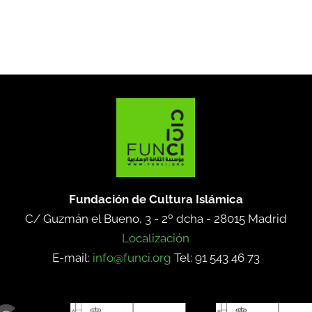
Fundación de Cultura Islámica
C/ Guzmán el Bueno, 3 - 2º dcha -
28015 Madrid
Localización
E-mail:
info@funci.org
Tel: 91 543 46 73