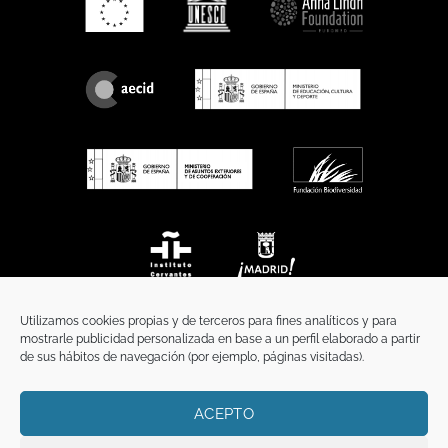
Utilizamos cookies propias y de terceros para fines analíticos y para
mostrarle publicidad personalizada en base a un perfil elaborado a partir
de sus hábitos de navegación (por ejemplo, páginas visitadas).
ACEPTO
INICIO
COMUNICACIÓN
CONTACTO
AVISO LEGAL
POLÍTICA DE PRIVACIDAD
POLÍTICA DE COOKIES