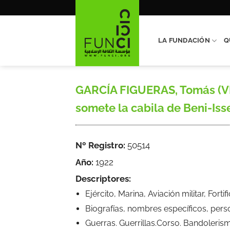
Saltar
al
contenido
LA FUNDACIÓN
Q
GARCÍA FIGUERAS, Tomás (VI
somete la cabila de Beni-Issef
Nº Registro:
50514
Año:
1922
Descriptores:
Ejército, Marina, Aviación militar, Forti
Biografías, nombres específicos, pers
Guerras. Guerrillas.Corso. Bandoleris