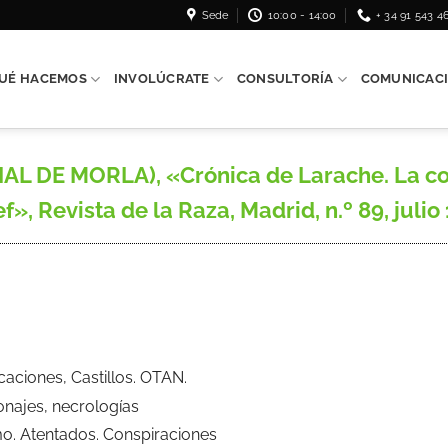
Sede
10:00 - 14:00
+ 34 91 543 4
UÉ HACEMOS
INVOLÚCRATE
CONSULTORÍA
COMUNICAC
AL DE MORLA), «Crónica de Larache. La co
», Revista de la Raza, Madrid, n.º 89, julio 
ficaciones, Castillos. OTAN.
onajes, necrologías
mo. Atentados. Conspiraciones