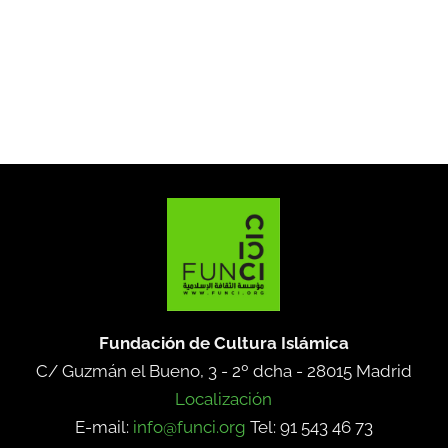
Fundación de Cultura Islámica
C/ Guzmán el Bueno, 3 - 2º dcha -
28015 Madrid
Localización
E-mail:
info@funci.org
Tel: 91 543 46 73