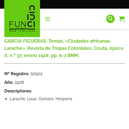
Saltar
al
contenido
GARCÍA FIGUERAS, Tomás, «Ciudades africanas.
Larache», Revista de Tropas Coloniales, Ceuta, época
II, n.º 37, enero 1928, pp. 6-7.BNM.
Nº Registro:
50502
Año:
1928
Descriptores:
Larache. Lixus. Gomara. Hesperia