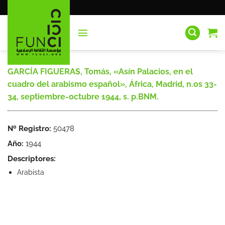
Saltar
al
contenido
GARCÍA FIGUERAS, Tomás, «Asín Palacios, en el
cuadro del arabismo español», África, Madrid, n.os 33-
34, septiembre-octubre 1944, s. p.BNM.
Nº Registro:
50478
Año:
1944
Descriptores:
Arabista