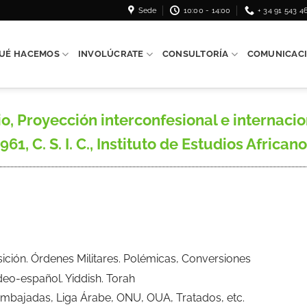
Sede
10:00 - 14:00
+ 34 91 543 4
UÉ HACEMOS
INVOLÚCRATE
CONSULTORÍA
COMUNICAC
, Proyección interconfesional e internacio
1, C. S. I. C., Instituto de Estudios Africano
isición. Órdenes Militares. Polémicas, Conversiones
eo-español. Yiddish. Torah
mbajadas, Liga Árabe, ONU, OUA, Tratados, etc.