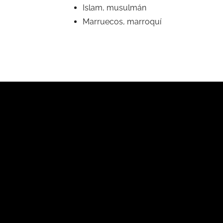
Islam, musulmán
Marruecos, marroquí