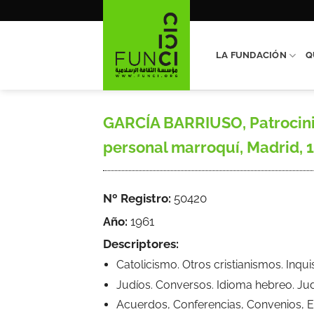
Saltar
al
contenido
LA FUNDACIÓN
Q
GARCÍA BARRIUSO, Patrocinio
personal marroquí, Madrid, 196
Nº Registro:
50420
Año:
1961
Descriptores:
Catolicismo. Otros cristianismos. Inqu
Judíos. Conversos. Idioma hebreo. Jud
Acuerdos, Conferencias, Convenios, E