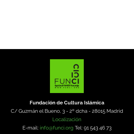
Fundación de Cultura Islámica
C/ Guzmán el Bueno, 3 - 2º dcha -
28015 Madrid
Localización
E-mail:
info@funci.org
Tel: 91 543 46 73