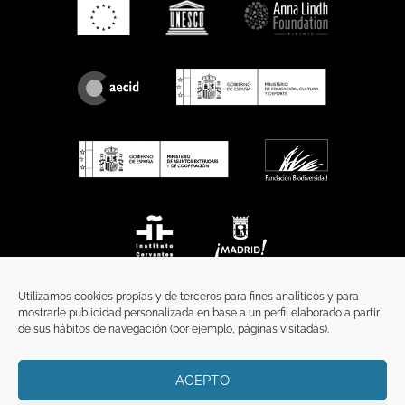
Utilizamos cookies propias y de terceros para fines analíticos y para
mostrarle publicidad personalizada en base a un perfil elaborado a partir
de sus hábitos de navegación (por ejemplo, páginas visitadas).
ACEPTO
INICIO
COMUNICACIÓN
CONTACTO
AVISO LEGAL