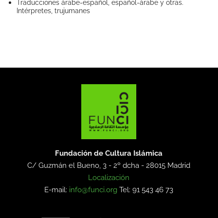
Traducciones árabe-español, español-árabe y otras.
Intérpretes, trujumanes
Fundación de Cultura Islámica
C/ Guzmán el Bueno, 3 - 2º dcha -
28015 Madrid
Localización
E-mail:
info@funci.org
Tel: 91 543 46 73