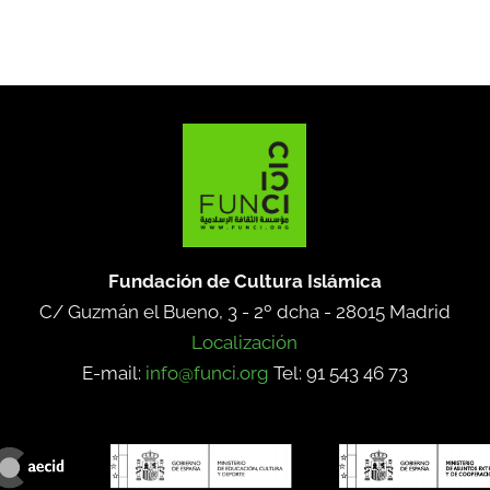
Fundación de Cultura Islámica
C/ Guzmán el Bueno, 3 - 2º dcha -
28015 Madrid
Localización
E-mail:
info@funci.org
Tel: 91 543 46 73