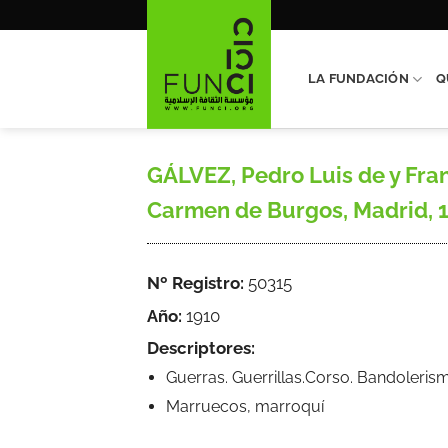
Saltar
al
contenido
LA FUNDACIÓN
Q
GÁLVEZ, Pedro Luis de y Fran
Carmen de Burgos, Madrid, 19
Nº Registro:
50315
Año:
1910
Descriptores:
Guerras. Guerrillas.Corso. Bandoleris
Marruecos, marroquí