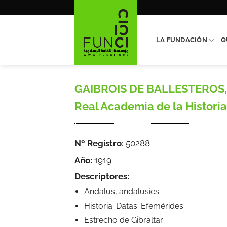
Saltar
al
contenido
LA FUNDACIÓN
Q
GAIBROIS DE BALLESTEROS, Mer
Real Academia de la Historia,
Nº Registro:
50288
Año:
1919
Descriptores:
Andalus, andalusíes
Historia. Datas. Efemérides
Estrecho de Gibraltar