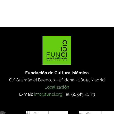
Fundación de Cultura Islámica
C/ Guzmán el Bueno, 3 - 2º dcha -
28015 Madrid
Localización
E-mail:
info@funci.org
Tel: 91 543 46 73