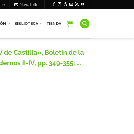
6 73
Newsletter
IÓN
BIBLIOTECA
TIENDA
de Castilla», Boletín de la
nos II-IV, pp. 349-355; ...