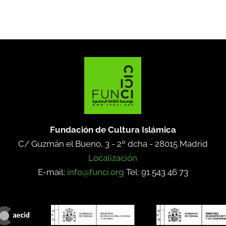
Fundación de Cultura Islámica
C/ Guzmán el Bueno, 3 - 2º dcha -
28015 Madrid
Localización
E-mail:
info@funci.org
Tel: 91 543 46 73