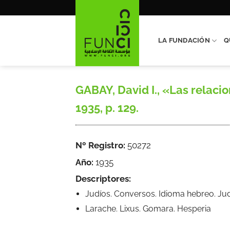
Saltar
al
contenido
LA FUNDACIÓN
Q
GABAY, David I., «Las relaci
1935, p. 129.
Nº Registro:
50272
Año:
1935
Descriptores:
Judíos. Conversos. Idioma hebreo. Jud
Larache. Lixus. Gomara. Hesperia