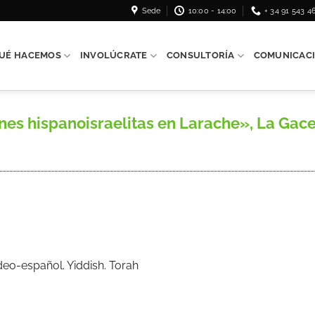
Sede
10:00 - 14:00
+ 34 91 543 4
UÉ HACEMOS
INVOLÚCRATE
CONSULTORÍA
COMUNICAC
ones hispanoisraelitas en Larache», La Gace
eo-español. Yiddish. Torah