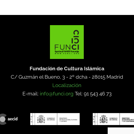
Fundación de Cultura Islámica
C/ Guzmán el Bueno, 3 - 2º dcha -
28015 Madrid
Localización
E-mail:
info@funci.org
Tel: 91 543 46 73