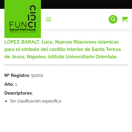
Saltar
al
contenido
LÓPEZ-BARALT, Luce, Nuevas filiaciones islámicas
para el símbolo del castillo interior de Santa Teresa
de Jesús, Nápoles, Istituto Universitario Orientale.
Nº Registro:
50201
Año:
1
Descriptores:
Sin clasificación específica