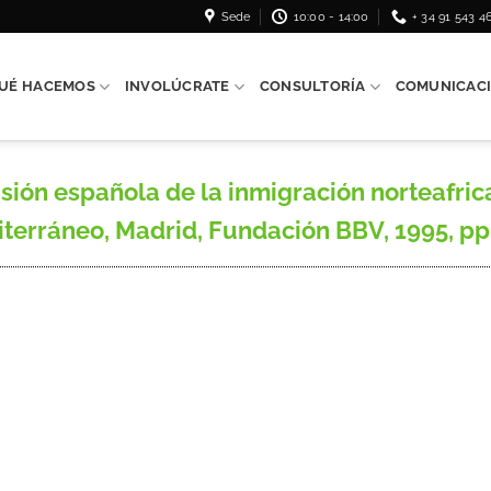
Sede
10:00 - 14:00
+ 34 91 543 4
UÉ HACEMOS
INVOLÚCRATE
CONSULTORÍA
COMUNICAC
ión española de la inmigración norteafri
iterráneo, Madrid, Fundación BBV, 1995, pp.