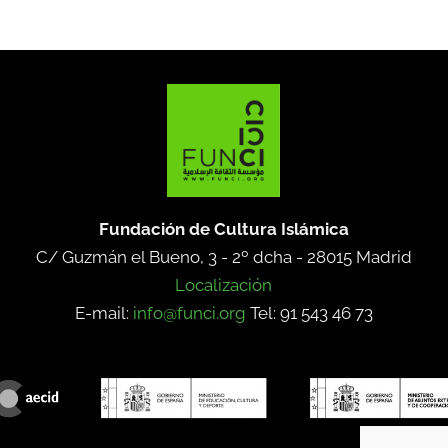
Fundación de Cultura Islámica
C/ Guzmán el Bueno, 3 - 2º dcha -
28015 Madrid
Localización
E-mail:
info@funci.org
Tel: 91 543 46 73