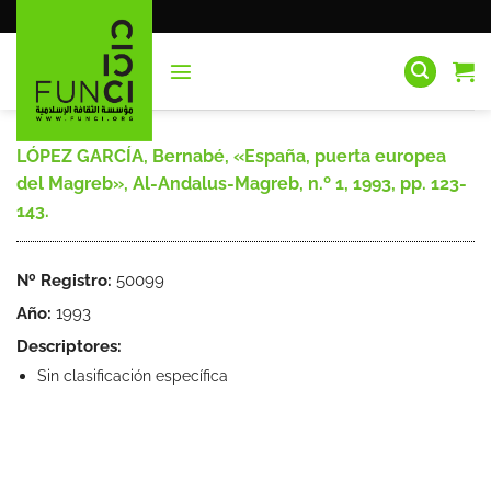
Saltar
al
contenido
LÓPEZ GARCÍA, Bernabé, «España, puerta europea
del Magreb», Al-Andalus-Magreb, n.º 1, 1993, pp. 123-
143.
Nº Registro:
50099
Año:
1993
Descriptores:
Sin clasificación específica