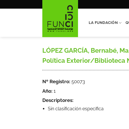
Saltar
al
contenido
LA FUNDACIÓN
Q
LÓPEZ GARCÍA, Bernabé, Marr
Política Exterior/Biblioteca
Nº Registro:
50073
Año:
1
Descriptores:
Sin clasificación específica