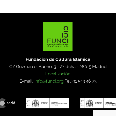
Fundación de Cultura Islámica
C/ Guzmán el Bueno, 3 - 2º dcha -
28015 Madrid
Localización
E-mail:
info@funci.org
Tel: 91 543 46 73