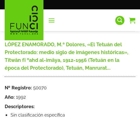
Saltar
al
contenido
LÓPEZ ENAMORADO, M.ª Dolores, «El Tetuán del
Protectorado: medio siglo de imágenes históricas»,
Titwân fî ºahd al-imâya, 1912-1956 (Tetuán en la
época del Protectorado), Tetuán, Manrurat...
Nº Registro:
50070
Año:
1992
Descriptores:
Sin clasificación específica