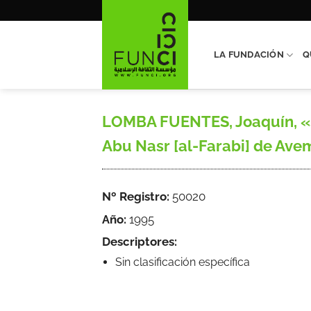
Saltar
al
contenido
LA FUNDACIÓN
Q
LOMBA FUENTES, Joaquín, «Sob
Abu Nasr [al-Farabi] de Avemp
Nº Registro:
50020
Año:
1995
Descriptores:
Sin clasificación específica