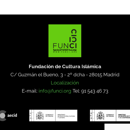
Fundación de Cultura Islámica
C/ Guzmán el Bueno, 3 - 2º dcha -
28015 Madrid
Localización
E-mail:
info@funci.org
Tel: 91 543 46 73