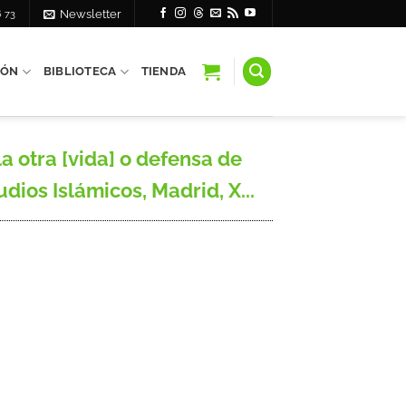
6 73
Newsletter
IÓN
BIBLIOTECA
TIENDA
a otra [vida] o defensa de
dios Islámicos, Madrid, X...