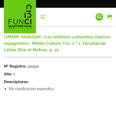
Saltar
al
contenido
LIMAMI, Abdellatif, «Les relations culturelles maroco-
espagnoles», Média-Culture, Fez, n.º 1, Facultad de
Letras Dhar el Mehraz, p. 12.
Nº Registro:
49994
Año:
1
Descriptores:
Sin clasificación específica