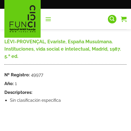
Saltar
al
contenido
LÉVI-PROVENÇAL, Evariste, España Musulmana.
Instituciones, vida social e intelectual, Madrid, 1987.
5.ª ed.
Nº Registro:
49977
Año:
1
Descriptores:
Sin clasificación específica